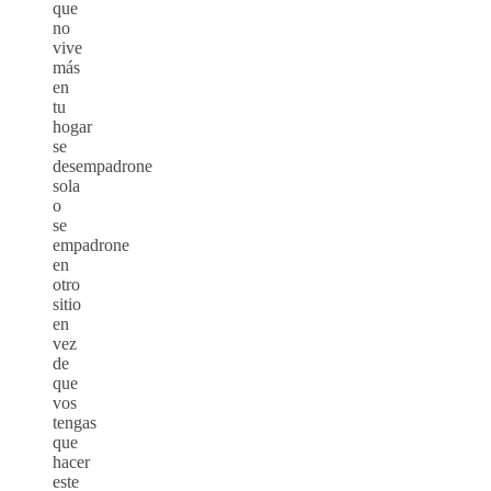
que
no
vive
más
en
tu
hogar
se
desempadrone
sola
o
se
empadrone
en
otro
sitio
en
vez
de
que
vos
tengas
que
hacer
este