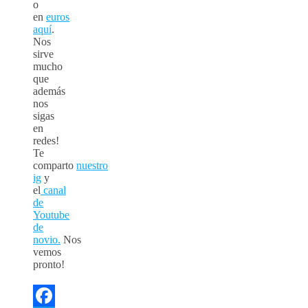
o
en
euros
aquí
.
Nos
sirve
mucho
que
además
nos
sigas
en
redes!
Te
comparto
nuestro
ig
y
el
canal
de
Youtube
de
novio.
Nos
vemos
pronto!