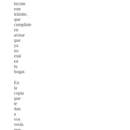
hiciste
este
trámite,
que
cumpliste
en
avisar
que
ya
no
está
en
tu
hogar.
En
la
copia
que
te
dan
a
vos
verás
que