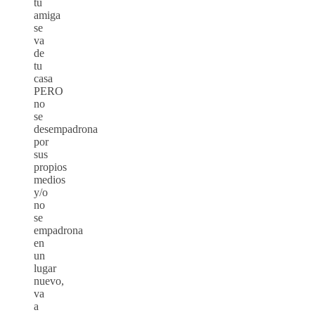
tu
amiga
se
va
de
tu
casa
PERO
no
se
desempadrona
por
sus
propios
medios
y/o
no
se
empadrona
en
un
lugar
nuevo,
va
a