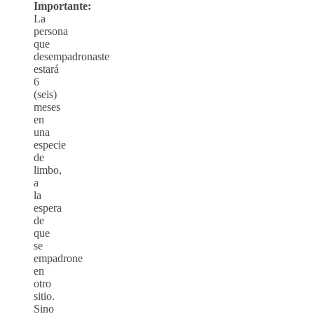
Importante:
La
persona
que
desempadronaste
estará
6
(seis)
meses
en
una
especie
de
limbo,
a
la
espera
de
que
se
empadrone
en
otro
sitio.
Sino