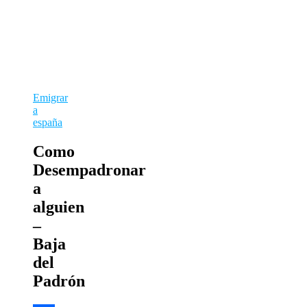
Emigrar
a
españa
Como
Desempadronar
a
alguien
–
Baja
del
Padrón