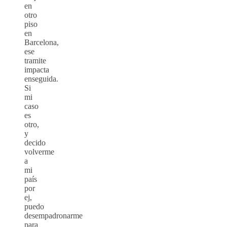
en
otro
piso
en
Barcelona,
ese
tramite
impacta
enseguida.
Si
mi
caso
es
otro,
y
decido
volverme
a
mi
país
por
ej,
puedo
desempadronarme
para