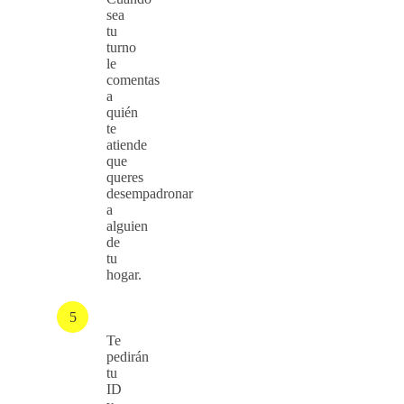
sea
tu
turno
le
comentas
a
quién
te
atiende
que
queres
desempadronar
a
alguien
de
tu
hogar.
Te
pedirán
tu
ID