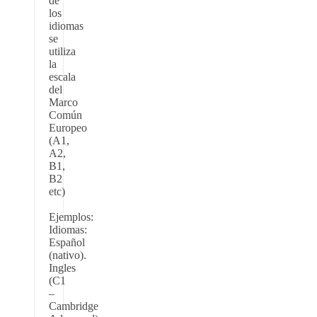
de
los
idiomas
se
utiliza
la
escala
del
Marco
Común
Europeo
(A1,
A2,
B1,
B2
etc)
Ejemplos:
Idiomas:
Español
(nativo).
Ingles
(C1
–
Cambridge