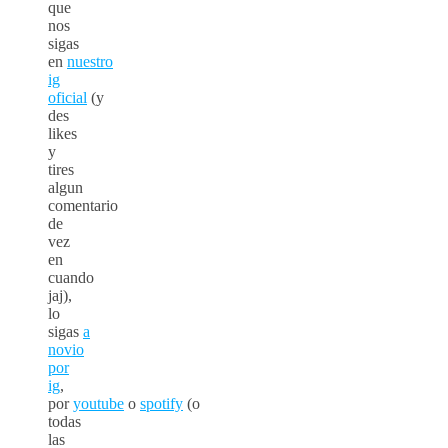
que
nos
sigas
en
nuestro
ig
oficial
(y
des
likes
y
tires
algun
comentario
de
vez
en
cuando
jaj),
lo
sigas
a
novio
por
ig
,
por
youtube
o
spotify
(o
todas
las