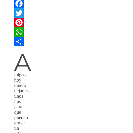
Facebook
Twitter
Pinterest
WhatsApp
A
Compartir
migos,
hoy
quiero
dejarles
unos
tips
para
que
puedan
armar
un