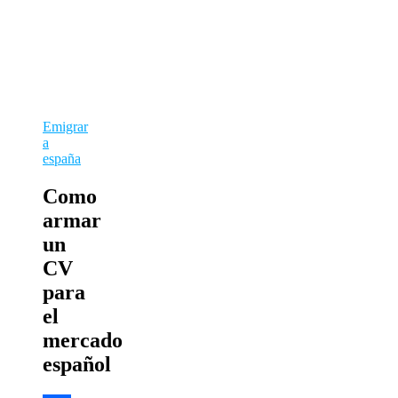
Emigrar
a
españa
Como
armar
un
CV
para
el
mercado
español