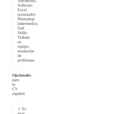
Advanced).
Software:
Excel
(avanzado)
Photoshop
(intermedio).
Soft
Skills:
Trabajo
en
equipo,
resolución
de
problemas.
Opcionales
para
tu
CV
español:
Es
muy