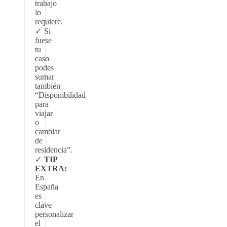
trabajo
lo
requiere.
Si
fuese
tu
caso
podes
sumar
también
“Disponibilidad
para
viajar
o
cambiar
de
residencia”.
TIP
EXTRA:
En
España
es
clave
personalizar
el