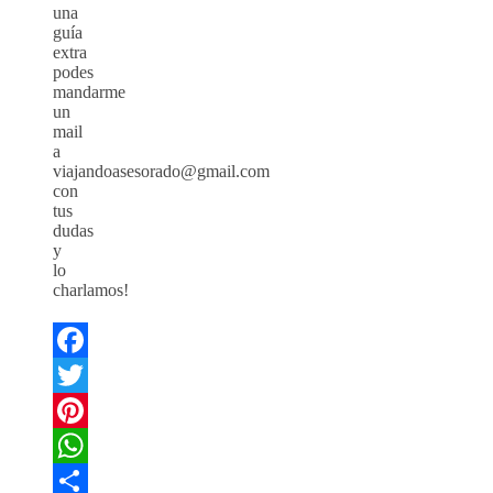
una
guía
extra
podes
mandarme
un
mail
a
viajandoasesorado@gmail.com
con
tus
dudas
y
lo
charlamos!
Facebook
Twitter
Pinterest
WhatsApp