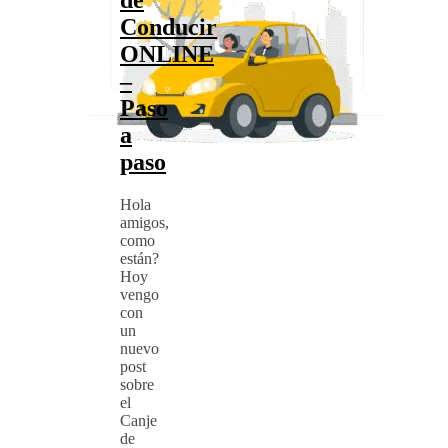
Conducir
ONLINE
–
Paso
a
paso
Hola
amigos,
como
están?
Hoy
vengo
con
un
nuevo
post
sobre
el
Canje
de