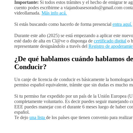
Importante:
Si todos estos trámites y el hecho de emigrar te ag
cuento podes escribirme a viajandoasesorado@gmail.com contan
videollamada.
Más info acá.
Si estás buscando como hacerlo de forma presencial
entra aquí.
Durante este año (2025) se está empezando a aplicar este nuevo s
esté dado de alta en Cl@ve o disponga de
certificado digital
o b
representante designándolo a través del
Registro de apoderamie
¿De qué hablamos cuándo hablamos de 
Conducir?
Un canje de licencia de conducir es básicamente la homologaci
permiso español equivalente, trámite que sin dudas es mucho más
Si tu permiso fue expedido por un país de la Unión Europea (
completamente voluntario. Es decir puedes seguir manejando co
EEE puedes manejar con el durante 6 meses luego de haber cons
español.
Te dejo
una lista
de los países que tienen convenio para realizar 