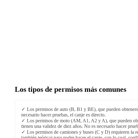
Los tipos de permisos más comunes
Los permisos de auto (B, B1 y BE), que pueden obtenerse 
necesario hacer pruebas, el canje es directo.
Los permisos de moto (AM, A1, A2 y A), que pueden obten
tienen una validez de diez años. No es necesario hacer prueba
Los permisos de camiones y buses (C y D) requieren la rea
también teórica) para poder hacer el canje, con lo cual, con