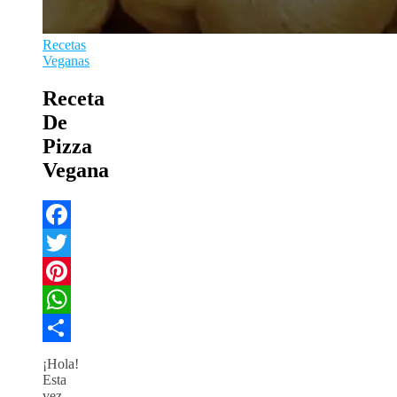
Recetas
Veganas
Receta
De
Pizza
Vegana
Facebook
Twitter
Pinterest
WhatsApp
Compartir
¡Hola!
Esta
vez