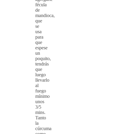
fécula
de
mandioca,
que
se
usa
para
que
espese
un
poquito,
tendrás
que
luego
llevarlo
al
fuego
mínimo
unos
3/5
mins.
Tanto
la
cúrcuma
como