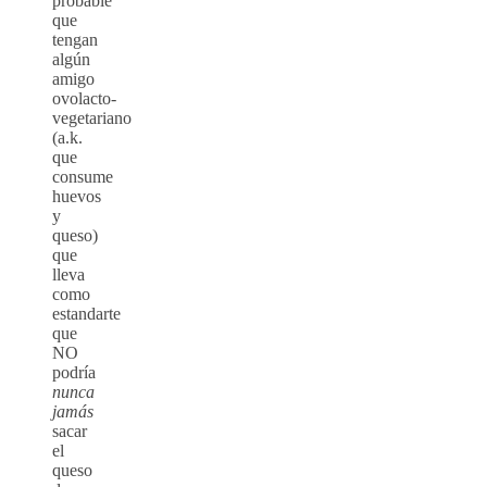
probable
que
tengan
algún
amigo
ovolacto-
vegetariano
(a.k.
que
consume
huevos
y
queso)
que
lleva
como
estandarte
que
NO
podría
nunca
jamás
sacar
el
queso