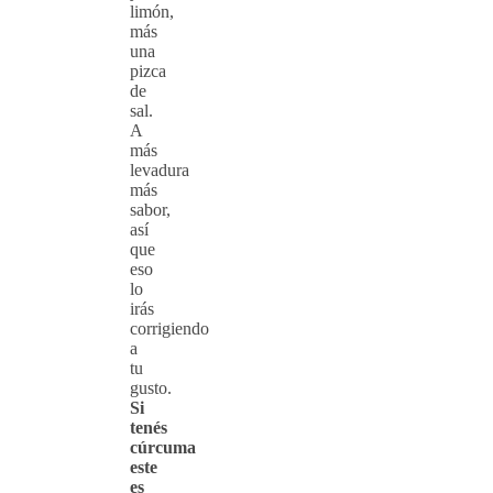
limón,
más
una
pizca
de
sal.
A
más
levadura
más
sabor,
así
que
eso
lo
irás
corrigiendo
a
tu
gusto.
Si
tenés
cúrcuma
este
es